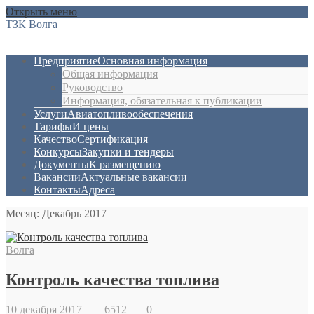
Открыть меню
ТЗК Волга
Предприятие
Основная информация
Общая информация
Руководство
Информация, обязательная к публикации
Услуги
Авиатопливообеспечения
Тарифы
И цены
Качество
Сертификация
Конкурсы
Закупки и тендеры
Документы
К размещению
Вакансии
Актуальные вакансии
Контакты
Адреса
Месяц:
Декабрь 2017
Волга
Контроль качества топлива
10 декабря 2017
6512
0