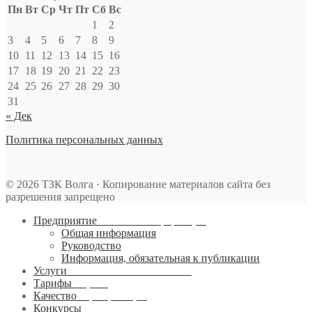
Пн
Вт
Ср
Чт
Пт
Сб
Вс
1
2
3
4
5
6
7
8
9
10
11
12
13
14
15
16
17
18
19
20
21
22
23
24
25
26
27
28
29
30
31
« Дек
Политика персональных данных
© 2026 ТЗК Волга · Копирование материалов сайта без
разрешения запрещено
Предприятие
Основная информация
Общая информация
Руководство
Информация, обязательная к публикации
Услуги
Авиатопливообеспечения
Тарифы
И цены
Качество
Сертификация
Конкурсы
Закупки и тендеры