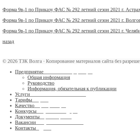
по
приказу
Форма 9в-1 по Приказу ФАС № 292 летний сезон 2021 г. Астра
ФАС
№292
Форма 9в-1 по Приказу ФАС № 292 летний сезон 2021 г. Волго
за
2021
Форма 9в-1 по Приказу ФАС № 292 летний сезон 2021 г. Челяб
год
назад
© 2026 ТЗК Волга · Копирование материалов сайта без разреш
Предприятие
Основная информация
Общая информация
Руководство
Информация, обязательная к публикации
Услуги
Авиатопливообеспечения
Тарифы
И цены
Качество
Сертификация
Конкурсы
Закупки и тендеры
Документы
К размещению
Вакансии
Актуальные вакансии
Контакты
Адреса