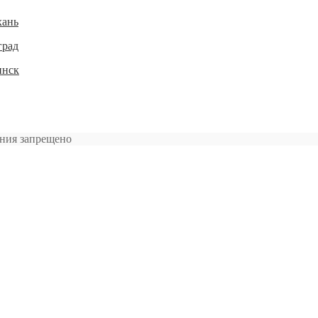
хань
град
инск
ения запрещено